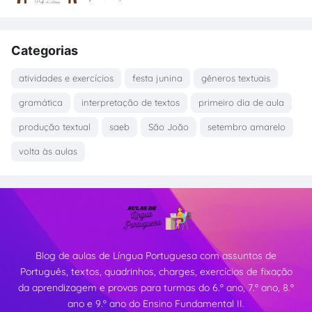
Categorias
atividades e exercícios
festa junina
gêneros textuais
gramática
interpretação de textos
primeiro dia de aula
produção textual
saeb
São João
setembro amarelo
volta às aulas
Blog de aulas de Língua Portuguesa com assuntos de
Português, textos, quadrinhos, charges, exercícios de fixação
da aprendizagem e provas para turmas do 6.º ano, 7.º ano, 8.º
ano e 9.º ano do Ensino Fundamental II.