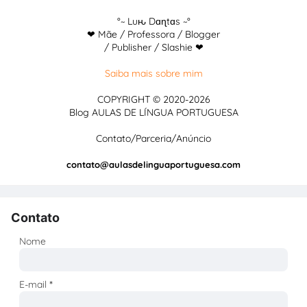
°~ Luԋ Dɑɳtɑs ~°
❤ Mãe / Professora / Blogger
/ Publisher / Slashie ❤
Saiba mais sobre mim
COPYRIGHT © 2020-2026
Blog AULAS DE LÍNGUA PORTUGUESA
Contato/Parceria/Anúncio
contato@aulasdelinguaportuguesa.com
Contato
Nome
E-mail
*