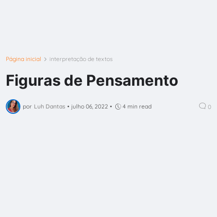
Página inicial
interpretação de textos
Figuras de Pensamento
por
Luh Dantas
•
julho 06, 2022
•
4 min read
0