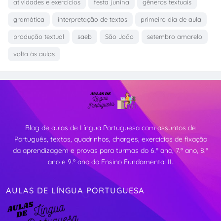
atividades e exercícios
festa junina
gêneros textuais
gramática
interpretação de textos
primeiro dia de aula
produção textual
saeb
São João
setembro amarelo
volta às aulas
Blog de aulas de Língua Portuguesa com assuntos de
Português, textos, quadrinhos, charges, exercícios de fixação
da aprendizagem e provas para turmas do 6.º ano, 7.º ano, 8.º
ano e 9.º ano do Ensino Fundamental II.
AULAS DE LÍNGUA PORTUGUESA