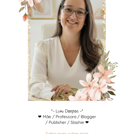
°~ Luԋ Dɑɳtɑs ~°
❤ Mãe / Professora / Blogger
/ Publisher / Slashie ❤
Saiba mais sobre mim