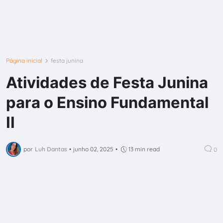
Página inicial
festa junina
Atividades de Festa Junina
para o Ensino Fundamental
II
por
Luh Dantas
•
junho 02, 2025
•
13 min read
0