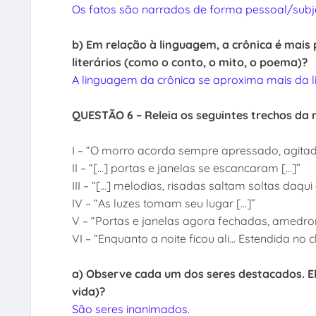
Os fatos são narrados de forma pessoal/subje
b) Em relação à linguagem, a crônica é mais 
literários (como o conto, o mito, o poema)?
A linguagem da crônica se aproxima mais da li
QUESTÃO 6 – Releia os seguintes trechos da
I – “O morro acorda sempre apressado, agitad
II – “[...] portas e janelas se escancaram [...]”
III – “[...] melodias, risadas saltam soltas daqui
IV – “As luzes tomam seu lugar [...]”
V – “Portas e janelas agora fechadas, amedr
VI – “Enquanto a noite ficou ali… Estendida no c
a) Observe cada um dos seres destacados. E
vida)?
São seres inanimados.