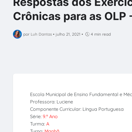
Respostas dos Exercíc
Crônicas para as OLP -
por
Luh Dantas
•
julho 21, 2021
•
4 min read
Escola Municipal de Ensino Fundamental e Mé
Professora: Luciene
Componente Curricular: Língua Portuguesa
Série:
9.º Ano
Turma:
A
Turno:
Manhã