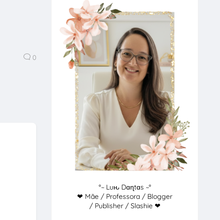
0
°~ Luԋ Dɑɳtɑs ~°
❤ Mãe / Professora / Blogger
/ Publisher / Slashie ❤