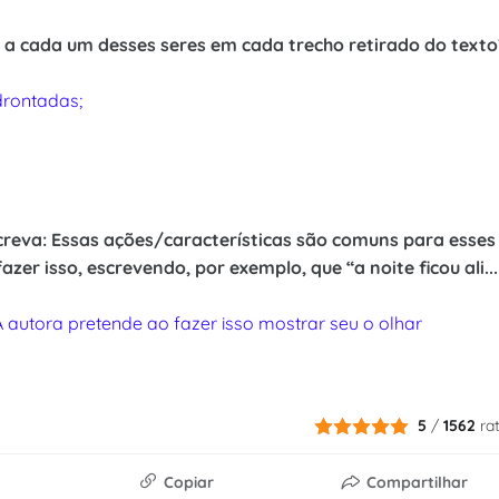
s a cada um desses seres em cada trecho retirado do texto
drontadas;
screva: Essas ações/características são comuns para esses
zer isso, escrevendo, por exemplo, que “a noite ficou ali...
 autora pretende ao fazer isso mostrar seu o olhar
5
/
1562
ra
Copiar
Compartilhar