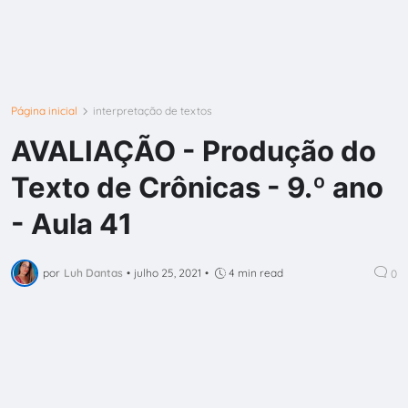
Página inicial
interpretação de textos
AVALIAÇÃO - Produção do
Texto de Crônicas - 9.º ano
- Aula 41
por
Luh Dantas
•
julho 25, 2021
•
4 min read
0