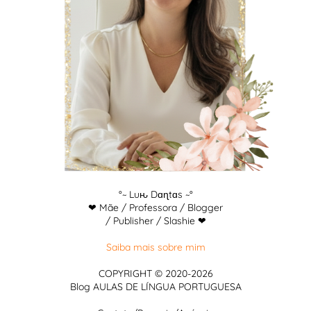
°~ Luԋ Dɑɳtɑs ~°
❤ Mãe / Professora / Blogger
/ Publisher / Slashie ❤
Saiba mais sobre mim
COPYRIGHT © 2020-2026
Blog AULAS DE LÍNGUA PORTUGUESA