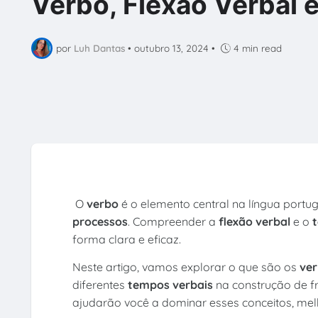
Verbo, Flexão Verbal 
por
Luh Dantas
•
outubro 13, 2024
•
4 min read
O
verbo
é o elemento central na língua port
processos
. Compreender a
flexão verbal
e o
forma clara e eficaz.
Neste artigo, vamos explorar o que são os
ve
diferentes
tempos verbais
na construção de f
ajudarão você a dominar esses conceitos, melh