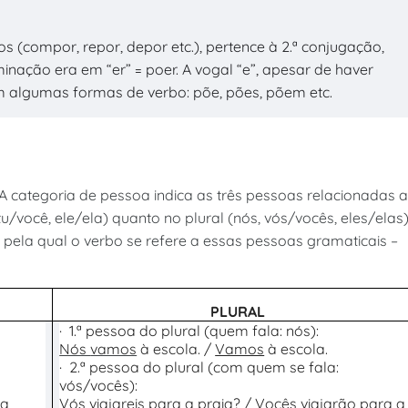
 (compor, repor, depor etc.), pertence à 2.ª conjugação,
inação era em “er” = poer. A vogal “e”, apesar de haver
 em algumas formas de verbo: põe, pões, põem etc.
 categoria de pessoa indica as três pessoas relacionadas 
tu/você, ele/ela) quanto no plural (nós, vós/vocês, eles/elas)
pela qual o verbo se refere a essas pessoas gramaticais –
PLURAL
·
1.ª pessoa do plural (quem fala: nós):
Nós
vamos
à escola. /
Vamos
à escola.
·
2.ª pessoa do plural (com quem se fala:
vós/vocês):
 a
Vós
viajareis
para a praia? /
Vocês
viajarão
para a