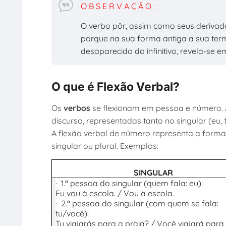
O B S E R V A Ç Ã O :
O verbo pôr, assim como seus derivados
porque na sua forma antiga a sua term
desaparecido do infinitivo, revela-se
O que é Flexão Verbal?
Os
verbos
se flexionam em pessoa e número. A
discurso, representadas tanto no singular (eu, 
A flexão verbal de número representa a forma 
singular ou plural. Exemplos:
SINGULAR
·
1.ª pessoa do singular (quem fala: eu):
Eu
vou
à escola. /
Vou
à escola.
·
2.ª pessoa do singular (com quem se fala:
tu/você):
Tu
viajarás
para a praia? /
Você
viajará
para