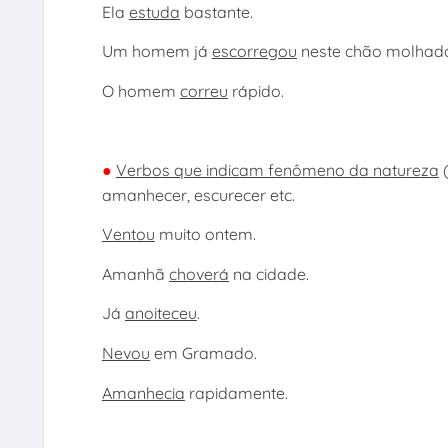
Ela
estuda
bastante.
Um homem já
escorregou
neste chão molhad
O homem
correu
rápido.
●
Verbos que indicam fenômeno da natureza
(
amanhecer, escurecer etc.
Ventou
muito ontem.
Amanhã
choverá
na cidade.
Já
anoiteceu
.
Nevou
em Gramado.
Amanhecia
rapidamente.