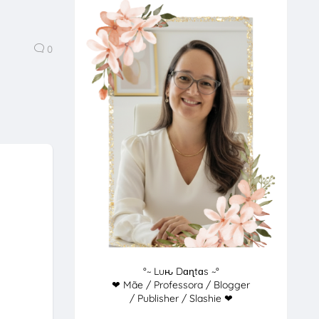
0
°~ Luԋ Dɑɳtɑs ~°
❤ Mãe / Professora / Blogger
/ Publisher / Slashie ❤