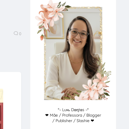
0
°~ Luԋ Dɑɳtɑs ~°
❤ Mãe / Professora / Blogger
/ Publisher / Slashie ❤