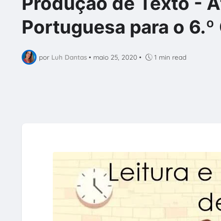
Produção de Texto - A
Portuguesa para o 6.º C
por
Luh Dantas
•
maio 25, 2020
•
1 min read