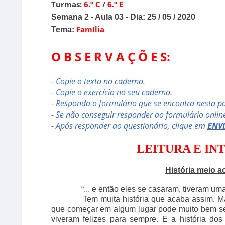
Turmas:
6.º C
/
6.º E
Semana 2 - Aula 03 - Dia: 25 / 05 / 2020
Família
Tema:
O B S E R V A Ç Õ E S
:
- Copie o texto no caderno.
- Copie o exercício no seu caderno.
- Responda o formulário que se encontra nesta po
- Se não conseguir responder ao formulário online
- Após responder ao questionário, clique em
ENV
LEITURA E I
História meio a
“... e então eles se casaram, tiveram uma fil
Tem muita história que acaba assim. Mas est
que começar em algum lugar pode muito bem ser p
viveram felizes para sempre. E a história dos